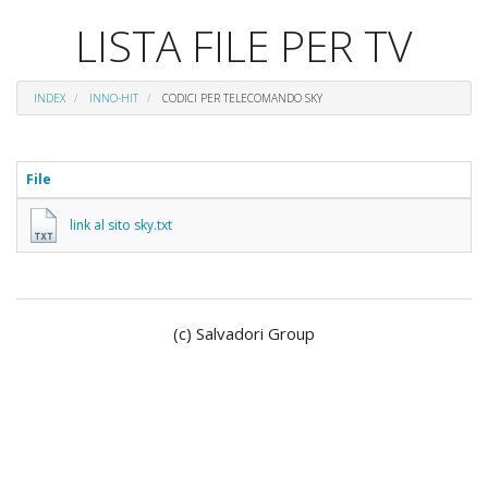
LISTA FILE PER TV
INDEX
INNO-HIT
CODICI PER TELECOMANDO SKY
File
link al sito sky.txt
(c) Salvadori Group