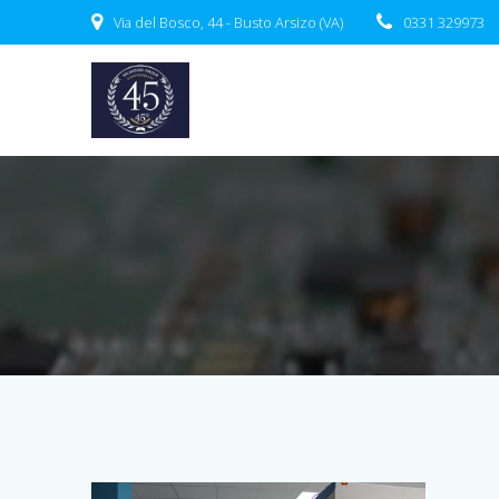
Salta
Via del Bosco, 44 - Busto Arsizo (VA)
0331 329973
al
contenuto