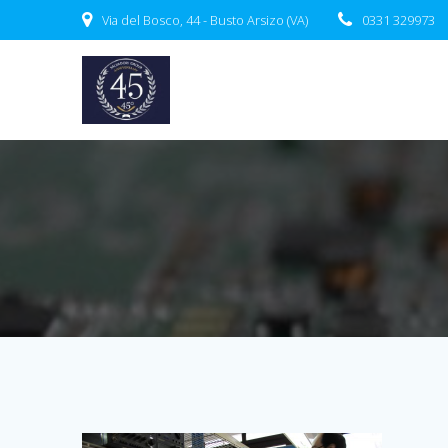
Salta
Via del Bosco, 44 - Busto Arsizo (VA)
0331 329973
al
contenuto