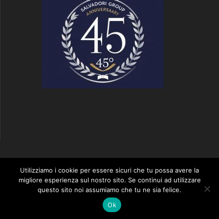
S2 SALVADORI GROUP
Utilizziamo i cookie per essere sicuri che tu possa avere la
migliore esperienza sul nostro sito. Se continui ad utilizzare
questo sito noi assumiamo che tu ne sia felice.
© 2026 S2 SALVADORI GROUP. Realizzato utilizzando WordPress
il tema EmpowerWP
.
Ok