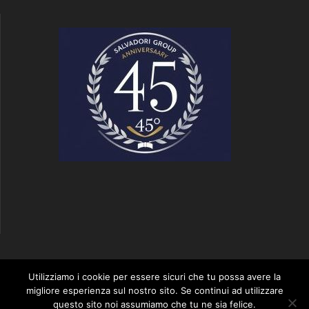
S2 SALVADORI GROUP
Utilizziamo i cookie per essere sicuri che tu possa avere la
migliore esperienza sul nostro sito. Se continui ad utilizzare
questo sito noi assumiamo che tu ne sia felice.
© 2026 S2 SALVADORI GROUP. Realizzato utilizzando WordPress