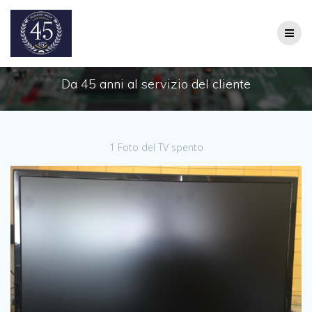
Salta
al
contenuto
Da 45 anni al servizio del cliente
1 Foto del TV spento