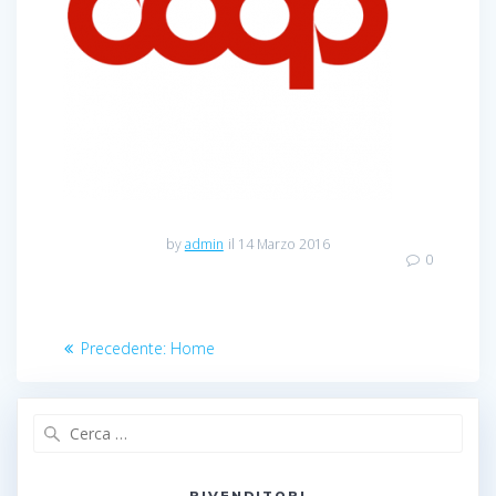
by
admin
il 14 Marzo 2016
0
Navigazione
Articolo
Precedente:
Home
articoli
precedente:
Ricerca
per:
RIVENDITORI