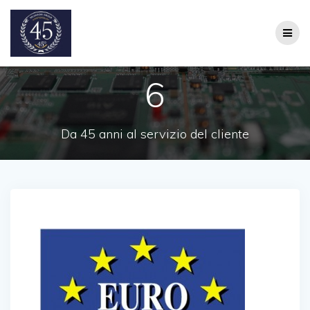
Salta
al
contenuto
6
Da 45 anni al servizio del cliente