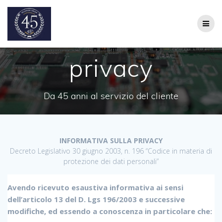
Salta
al
contenuto
privacy
Da 45 anni al servizio del cliente
INFORMATIVA SULLA PRIVACY
Decreto Legislativo 30 giugno 2003, n. 196 “Codice in materia di
protezione dei dati personali”
Avendo ricevuto esaustiva informativa ai sensi
dell’articolo 13 del D. Lgs 196/2003 e successive
modifiche, ed essendo a conoscenza in particolare che: