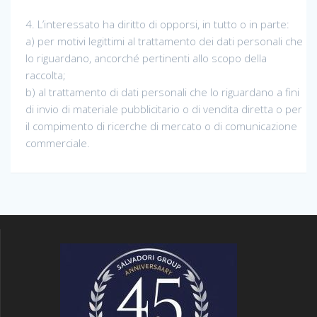
4. L’interessato ha diritto di opporsi, in tutto o in parte:
a) per motivi legittimi al trattamento dei dati personali che
lo riguardano, ancorché pertinenti allo scopo della
raccolta;
b) al trattamento di dati personali che lo riguardano a fini
di invio di materiale pubblicitario o di vendita diretta o per
il compimento di ricerche di mercato o di comunicazione
commerciale.