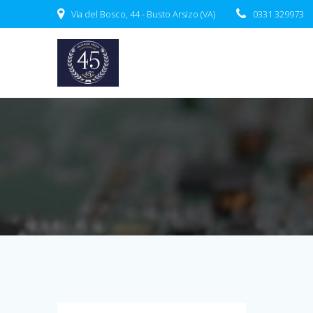
Salta
Via del Bosco, 44 - Busto Arsizo (VA)
0331 329973
al
contenuto