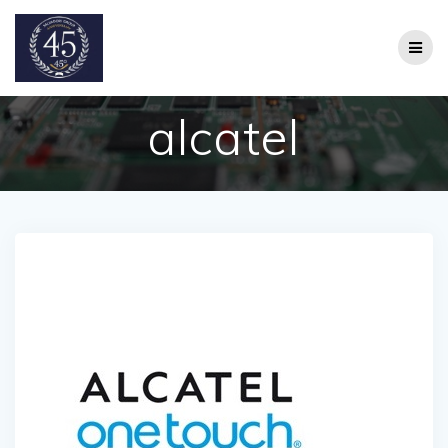
Salta
al
contenuto
alcatel