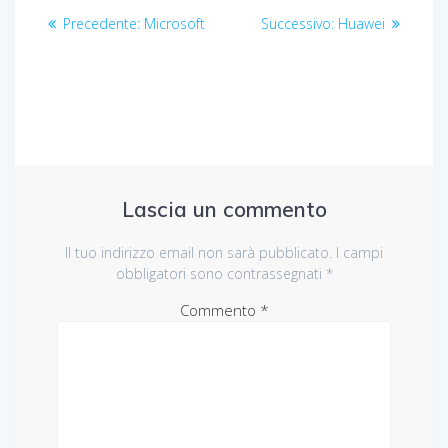
Navigazione
Articolo
Articolo
Precedente:
Microsoft
Successivo:
Huawei
articoli
precedente:
successivo:
Lascia un commento
Il tuo indirizzo email non sarà pubblicato.
I campi
obbligatori sono contrassegnati
*
Commento
*