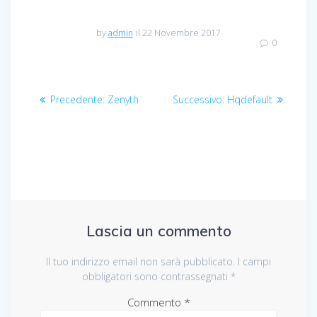
by
admin
il 22 Novembre 2017
0
Navigazione
Articolo
Articolo
Precedente:
Zenyth
Successivo:
Hqdefault
articoli
precedente:
successivo:
Lascia un commento
Il tuo indirizzo email non sarà pubblicato.
I campi
obbligatori sono contrassegnati
*
Commento
*