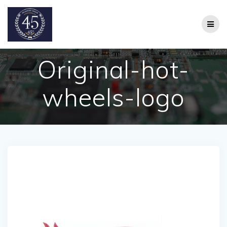
Salta
al
contenuto
Original-hot-
wheels-logo