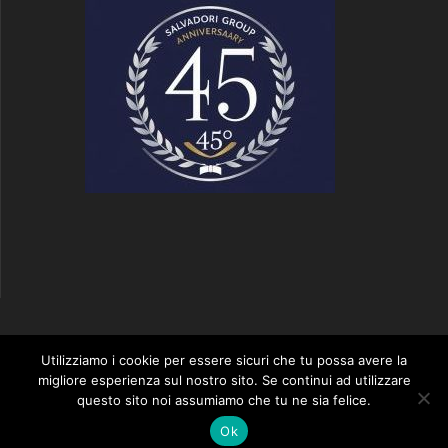
S2 SALVADORI GROUP
Utilizziamo i cookie per essere sicuri che tu possa avere la
migliore esperienza sul nostro sito. Se continui ad utilizzare
questo sito noi assumiamo che tu ne sia felice.
© 2026 S2 SALVADORI GROUP. Realizzato utilizzando WordPress
il tema EmpowerWP
.
Ok