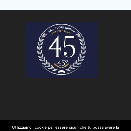
S2 SALVADORI GROUP
Utilizziamo i cookie per essere sicuri che tu possa avere la